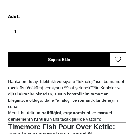
Adet
:
Sepete Ekle
Harika bir detay. Elektrikli versiyonu "teknoloji" ise, bu manuel
(ocak üstü/döküm) versiyonu **"saf yetenek"**tir. Kablolar ve
dijital ekranlar olmadan, suyun kontrolünün tamamen
bileğinizde olduğu, daha "analog" ve romantik bir deneyim
sunar.
Metni, bu ürünün
hafifliğini
,
ergonomisini
ve
manuel
demlemenin ruhunu
yansıtacak şekilde yazdım:
Timemore Fish Pour Over Kettle: