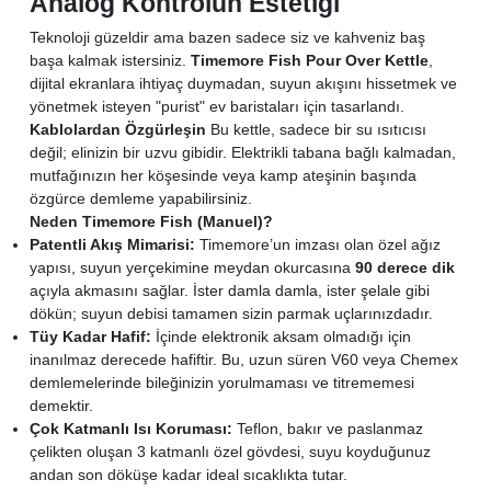
Analog Kontrolün Estetiği
Teknoloji güzeldir ama bazen sadece siz ve kahveniz baş
başa kalmak istersiniz.
Timemore Fish Pour Over Kettle
,
dijital ekranlara ihtiyaç duymadan, suyun akışını hissetmek ve
yönetmek isteyen "purist" ev baristaları için tasarlandı.
Kablolardan Özgürleşin
Bu kettle, sadece bir su ısıtıcısı
değil; elinizin bir uzvu gibidir. Elektrikli tabana bağlı kalmadan,
mutfağınızın her köşesinde veya kamp ateşinin başında
özgürce demleme yapabilirsiniz.
Neden Timemore Fish (Manuel)?
Patentli Akış Mimarisi:
Timemore’un imzası olan özel ağız
yapısı, suyun yerçekimine meydan okurcasına
90 derece dik
açıyla akmasını sağlar. İster damla damla, ister şelale gibi
dökün; suyun debisi tamamen sizin parmak uçlarınızdadır.
Tüy Kadar Hafif:
İçinde elektronik aksam olmadığı için
inanılmaz derecede hafiftir. Bu, uzun süren V60 veya Chemex
demlemelerinde bileğinizin yorulmaması ve titrememesi
demektir.
Çok Katmanlı Isı Koruması:
Teflon, bakır ve paslanmaz
çelikten oluşan 3 katmanlı özel gövdesi, suyu koyduğunuz
andan son döküşe kadar ideal sıcaklıkta tutar.