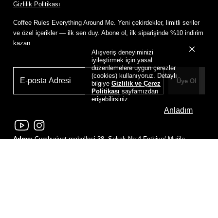
Gizlilik Politikası
Coffee Rules Everything Around Me. Yeni çekirdekler, limitli seriler
ve özel içerikler — ilk sen duy. Abone ol, ilk siparişinde %10 indirim
kazan.
Alışveriş deneyiminizi
iyileştirmek için yasal
düzenlemelere uygun çerezler
(cookies) kullanıyoruz. Detaylı
Üye Ol
bilgiye
Gizlilik ve Çerez
Politikası
sayfamızdan
erişebilirsiniz.
Anladım
Adres:
Cumhuriyet mahallesi 38. Sokak No:4 Fethiye/ Muğla
Tel No:
+90 530 849 00 68