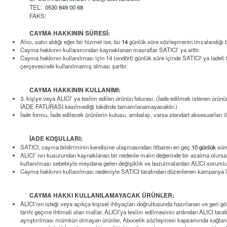
TEL:
0530 849 00 68
FAKS:
CAYMA HAKKININ SÜRESİ:
Alıcı, satın aldığı eğer bir hizmet ise, bu
14
günlük süre sözleşmenin imzalandığı ta
Cayma hakkının kullanımından kaynaklanan masraflar SATICI’ ya aittir.
Cayma hakkının kullanılması için
14 (ondört)
günlük süre içinde SATICI' ya iadel
çerçevesinde kullanılmamış olması şarttır.
CAYMA HAKKININ KULLANIMI:
3. kişiye veya ALICI’ ya teslim edilen ürünün faturası, (İade edilmek istenen ürün
İADE FATURASI kesilmediği takdirde tamamlanamayacaktır.)
İade formu, İade edilecek ürünlerin kutusu, ambalajı, varsa standart aksesuarları i
İADE KOŞULLARI:
SATICI, cayma bildiriminin kendisine ulaşmasından itibaren en geç
10 günlük
süre
ALICI’ nın kusurundan kaynaklanan bir nedenle malın değerinde bir azalma olurs
kullanılması sebebiyle meydana gelen değişiklik ve bozulmalardan ALICI sorumlu 
Cayma hakkının kullanılması nedeniyle SATICI tarafından düzenlenen kampanya limi
CAYMA HAKKI KULLANILAMAYACAK ÜRÜNLER:
ALICI’nın isteği veya açıkça kişisel ihtiyaçları doğrultusunda hazırlanan ve geri 
tarihi geçme ihtimali olan mallar, ALICI’ya teslim edilmesinin ardından ALICI tara
ayrıştırılması mümkün olmayan ürünler, Abonelik sözleşmesi kapsamında sağlananlar