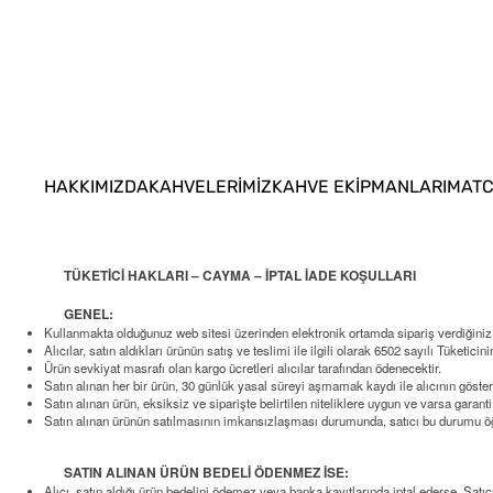
HAKKIMIZDA
KAHVELERİMİZ
KAHVE EKİPMANLARI
MAT
TÜKETİCİ HAKLARI – CAYMA – İPTAL İADE KOŞULLARI
GENEL:
Kullanmakta olduğunuz web sitesi üzerinden elektronik ortamda sipariş verdiğiniz 
Alıcılar, satın aldıkları ürünün satış ve teslimi ile ilgili olarak 6502 sayılı Tük
Ürün sevkiyat masrafı olan kargo ücretleri alıcılar tarafından ödenecektir.
Satın alınan her bir ürün, 30 günlük yasal süreyi aşmamak kaydı ile alıcının gösterd
Satın alınan ürün, eksiksiz ve siparişte belirtilen niteliklere uygun ve varsa garan
Satın alınan ürünün satılmasının imkansızlaşması durumunda, satıcı bu durumu öğre
SATIN ALINAN ÜRÜN BEDELİ ÖDENMEZ İSE:
Alıcı, satın aldığı ürün bedelini ödemez veya banka kayıtlarında iptal ederse, Satı