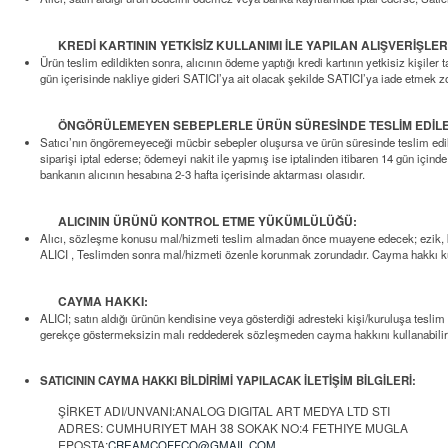
KREDİ KARTININ YETKİSİZ KULLANIMI İLE YAPILAN ALIŞVERİŞLER
Ürün teslim edildikten sonra, alıcının ödeme yaptığı kredi kartının yetkisiz kişiler
gün içerisinde nakliye gideri SATICI’ya ait olacak şekilde SATICI’ya iade etmek z
ÖNGÖRÜLEMEYEN SEBEPLERLE ÜRÜN SÜRESİNDE TESLİM EDİLE
Satıcı’nın öngöremeyeceği mücbir sebepler oluşursa ve ürün süresinde teslim edilemez
siparişi iptal ederse; ödemeyi nakit ile yapmış ise iptalinden itibaren 14 gün içind
bankanın alıcının hesabına 2-3 hafta içerisinde aktarması olasıdır.
ALICININ ÜRÜNÜ KONTROL ETME YÜKÜMLÜLÜĞÜ:
Alıcı, sözleşme konusu mal/hizmeti teslim almadan önce muayene edecek; ezik, kırı
ALICI , Teslimden sonra mal/hizmeti özenle korunmak zorundadır. Cayma hakkı kull
CAYMA HAKKI:
ALICI; satın aldığı ürünün kendisine veya gösterdiği adresteki kişi/kuruluşa teslim 
gerekçe göstermeksizin malı reddederek sözleşmeden cayma hakkını kullanabilir
SATICININ CAYMA HAKKI BİLDİRİMİ YAPILACAK İLETİŞİM BİLGİLERİ:
ŞİRKET ADI/UNVANI:ANALOG DIGITAL ART MEDYA LTD STI
ADRES: CUMHURIYET MAH 38 SOKAK NO:4 FETHIYE MUGLA
EPOSTA:
CREAMCOFFCO@GMAIL.COM