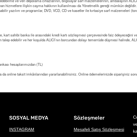
 kaydedebilme ve veri depolama cihazlarının, bilgisayar sarf malzemelerinin, ambalajının AL
nan hizmetlere ilişkin cayma hakkının kullanılması da Yönetmelik gereği mümkün değildir.
nabilir yazılım ve programlar, DVD, VCD, CD ve kasetler ile kırtasiye sarf malzemeleri (tone
de, kart sahibi banka ile arasındaki kredi kartı sözleşmesi çerçevesinde faiz ödeyeceğini v
an talep edebilir ve her koşulda ALICI’nın borcundan dolayı temerrüde düşmesi halinde, ALI
nkası hesaplarımızdan (TL)
 ya da online taksit imkânlarından yararlanabilirsiniz. Online ödemelerinizde siparişiniz so
SOSYAL MEDYA
Sözleşmeler
Co
ve
INSTAGRAM
Mesafeli Satış Sözleşmesi
k