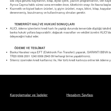
ses veya görüntü kayıtlarının, kitap, dijital içerik, yazılım programlarının, veri
Ayrıca Cayma hakkı süresi sona ermeden önce, tüketicinin onayı ile ifasına başla
Kozmetik ve kişisel bakım ürünleri, iç giyim ürünleri, mayo, bikini, kitap, kopyala
denenmemiş, bozulmamış ve kullanılmamış olmaları gerekir.
TEMERRÜT HALİ VE HUKUKİ SONUÇLARI
ALICI, ödeme işlemlerini kredi kartı ile yaptığı durumda temerrüde düştüğü takdir
banka hukuki yollara başvurabilir; doğacak masrafları ve vekâlet ücretini ALICI’d
ödeyeceğini kabul eder.
ÖDEME VE TESLİMAT
Banka Havalesi veya EFT (Elektronik Fon Transferi) yaparak, GARANTI BBVA ba
TR20 0006 2001 1240 0006 2943 09
herhangi birine yapabilirsiniz.
Sitemiz üzerinden kredi kartlarınız ile, Her türlü kredi kartınıza online tek ödeme
Kargolamalar ve İadeler
Hesabım Sayfası