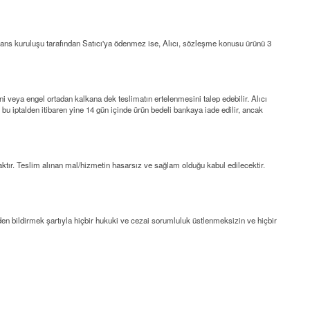
a finans kuruluşu tarafından Satıcı'ya ödenmez ise, Alıcı, sözleşme konusu ürünü 3
ni veya engel ortadan kalkana dek teslimatın ertelenmesini talep edebilir. Alıcı
, bu iptalden itibaren yine 14 gün içinde ürün bedeli bankaya iade edilir, ancak
ktır. Teslim alınan mal/hizmetin hasarsız ve sağlam olduğu kabul edilecektir.
inden bildirmek şartıyla hiçbir hukuki ve cezai sorumluluk üstlenmeksizin ve hiçbir