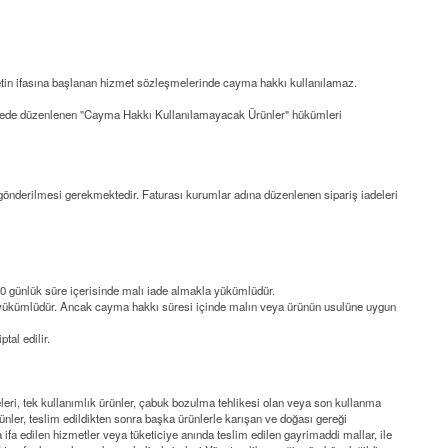
etin ifasına başlanan hizmet sözleşmelerinde cayma hakkı kullanılamaz.
leşmede düzenlenen "Cayma Hakkı Kullanılamayacak Ürünler" hükümleri
e gönderilmesi gerekmektedir. Faturası kurumlar adına düzenlenen sipariş iadeleri
0 günlük süre
içerisinde malı iade almakla yükümlüdür.
e yükümlüdür. Ancak cayma hakkı süresi içinde malın veya ürünün usulüne uygun
al edilir.
eleri, tek kullanımlık ürünler, çabuk bozulma tehlikesi olan veya son kullanma
ünler, teslim edildikten sonra başka ürünlerle karışan ve doğası gereği
fa edilen hizmetler veya tüketiciye anında teslim edilen gayrimaddi mallar, ile