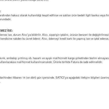
:
 tarafından haksız olarak kullanıldığı tespit edilirse ve satılan ürün bedeli ilgili banka vey
orundadır.
MEZ İSE:
 ise, durum Alıcı’ya bildirilir. Alıcı, siparişin iptalini, ürünün benzeri ile değiştirilmesi
e kendisine nakden bu ücret ödenir. Alıcı, ödemeyi kredi kartı ile yapmış ise ve iptal ederse
k, ambalajı yırtılmış vb. hasarlı ve ayıplı mal/hizmeti kargo şirketinden teslim almayaca
anılacaksa mal/hizmet kullanılmamalıdır. Ürünle birlikte Fatura da iade edilmelidir.
tarihinden itibaren 14 (on dört) gün içerisinde, SATICI’ya aşağıdaki iletişim bilgileri üzer
.