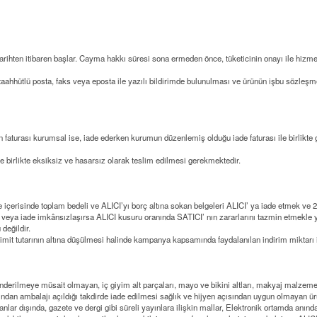
rihten itibaren başlar. Cayma hakkı süresi sona ermeden önce, tüketicinin onayı ile hizm
i taahhütlü posta, faks veya eposta ile yazılı bildirimde bulunulması ve ürünün işbu söz
ün faturası kurumsal ise, iade ederken kurumun düzenlemiş olduğu iade faturası ile birlikt
le birlikte eksiksiz ve hasarsız olarak teslim edilmesi gerekmektedir.
 içerisinde toplam bedeli ve ALICI’yı borç altına sokan belgeleri ALICI’ ya iade etmek ve
2
a veya iade imkânsızlaşırsa ALICI kusuru oranında SATICI’ nın zararlarını tazmin etmekl
değildir.
t tutarının altına düşülmesi halinde kampanya kapsamında faydalanılan indirim miktarı ipt
gönderilmeye müsait olmayan, iç giyim alt parçaları, mayo ve bikini altları, makyaj malzem
fından ambalajı açıldığı takdirde iade edilmesi sağlık ve hijyen açısından uygun olmayan ür
 dışında, gazete ve dergi gibi süreli yayınlara ilişkin mallar, Elektronik ortamda anında i