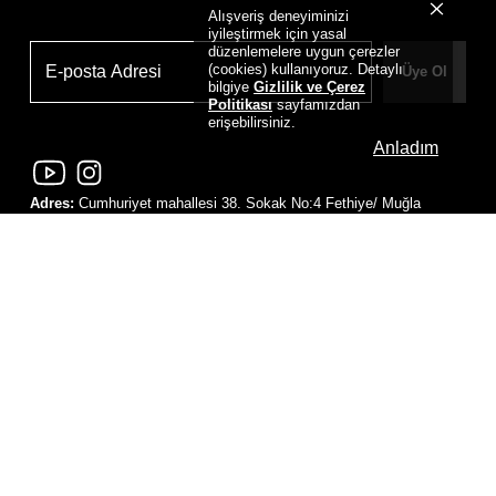
Alışveriş deneyiminizi
iyileştirmek için yasal
düzenlemelere uygun çerezler
(cookies) kullanıyoruz. Detaylı
Üye Ol
bilgiye
Gizlilik ve Çerez
Politikası
sayfamızdan
erişebilirsiniz.
Anladım
Adres:
Cumhuriyet mahallesi 38. Sokak No:4 Fethiye/ Muğla
Tel No:
+90 530 849 00 68