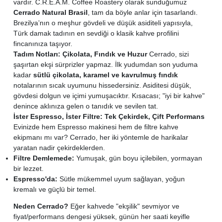
vardır. C.R.E.A.M. Coffee Roastery olarak sunduğumuz
Cerrado Natural Brasil
, tam da böyle anlar için tasarlandı.
Brezilya’nın o meşhur gövdeli ve düşük asiditeli yapısıyla,
Türk damak tadının en sevdiği o klasik kahve profilini
fincanınıza taşıyor.
Tadım Notları: Çikolata, Fındık ve Huzur
Cerrado, sizi
şaşırtan ekşi sürprizler yapmaz. İlk yudumdan son yuduma
kadar
sütlü çikolata, karamel ve kavrulmuş fındık
notalarının sıcak uyumunu hissedersiniz. Asiditesi düşük,
gövdesi dolgun ve içimi yumuşacıktır. Kısacası; "iyi bir kahve"
denince aklınıza gelen o tanıdık ve sevilen tat.
İster Espresso, İster Filtre: Tek Çekirdek, Çift Performans
Evinizde hem Espresso makinesi hem de filtre kahve
ekipmanı mı var? Cerrado, her iki yöntemle de harikalar
yaratan nadir çekirdeklerden.
Filtre Demlemede:
Yumuşak, gün boyu içilebilen, yormayan
bir lezzet.
Espresso'da:
Sütle mükemmel uyum sağlayan, yoğun
kremalı ve güçlü bir temel.
Neden Cerrado?
Eğer kahvede "ekşilik" sevmiyor ve
fiyat/performans dengesi yüksek, günün her saati keyifle